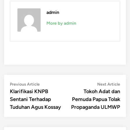
admin
More by admin
Post
Previous
Next
Previous Article
Next Article
article:
artic
Klarifikasi KNPB
Tokoh Adat dan
navigation
Sentani Terhadap
Pemuda Papua Tolak
Tuduhan Agus Kossay
Propaganda ULMWP