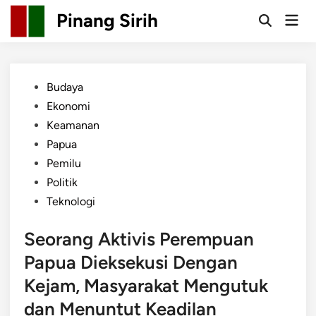
Skip
Pinang Sirih
Mai
to
Open
Men
Search
content
Posted
Budaya
in
Ekonomi
Keamanan
Papua
Pemilu
Politik
Teknologi
Seorang Aktivis Perempuan
Papua Dieksekusi Dengan
Kejam, Masyarakat Mengutuk
dan Menuntut Keadilan