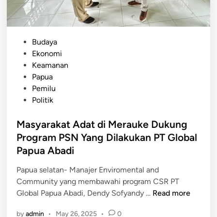
k
m
o
i
h
D
A
P
Budaya
i
d
o
Ekonomi
t
a
s
Keamanan
u
t
t
Papua
t
P
e
Pemilu
u
a
d
Politik
p
p
i
,
u
n
Masyarakat Adat di Merauke Dukung
B
a
Program PSN Yang Dilakukan PT Global
a
H
Papua Abadi
n
i
y
m
Papua selatan- Manajer Enviromental and
a
b
Community yang membawahi program CSR PT
k
a
M
Global Papua Abadi, Dendy Sofyandy …
Read more
S
u
a
u
by
admin
•
May 26, 2025
•
0
J
s