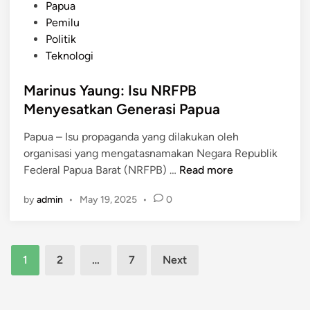
k
k
t
Papua
a
e
e
Pemilu
s
D
d
Politik
i
u
i
Teknologi
N
k
n
a
u
Marinus Yaung: Isu NRFPB
r
n
Menyesatkan Generasi Papua
a
g
s
Papua – Isu propaganda yang dilakukan oleh
P
i
organisasi yang mengatasnamakan Negara Republik
r
P
M
Federal Papua Barat (NRFPB) …
Read more
o
e
a
g
by
admin
•
May 19, 2025
•
0
r
r
r
p
i
a
e
n
m
Posts
c
u
P
1
2
…
7
Next
a
s
S
pagination
h
Y
N
a
a
Y