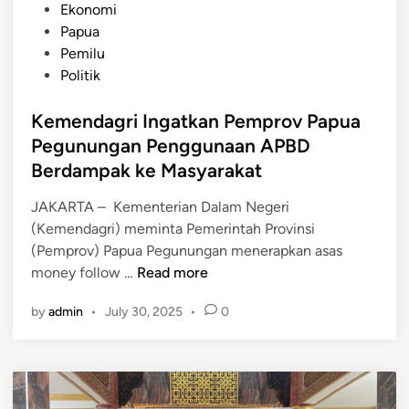
k
o
Ekonomi
a
a
s
Papua
P
n
t
Pemilu
e
G
e
Politik
l
e
d
a
l
i
Kemendagri Ingatkan Pemprov Papua
n
a
n
Pegunungan Penggunaan APBD
t
r
i
Berdampak ke Masyarakat
A
k
k
JAKARTA – Kementerian Dalam Negeri
a
s
(Kemendagri) meminta Pemerintah Provinsi
n
i
(Pemprov) Papua Pegunungan menerapkan asas
G
S
K
money follow …
Read more
u
e
e
b
r
by
admin
•
July 30, 2025
•
0
m
e
e
e
r
n
n
n
t
d
u
a
a
r