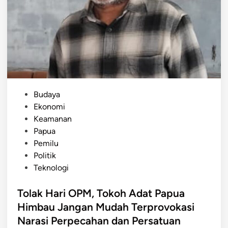
t
g
r
u
i
n
P
a
r
a
a
n
P
A
e
P
P
Budaya
s
B
o
Ekonomi
a
D
s
Keamanan
n
B
t
Papua
t
e
e
Pemilu
r
r
d
Politik
e
d
i
Teknologi
n
a
n
Y
m
Tolak Hari OPM, Tokoh Adat Papua
a
p
Himbau Jangan Mudah Terprovokasi
m
a
Narasi Perpecahan dan Persatuan
a
k