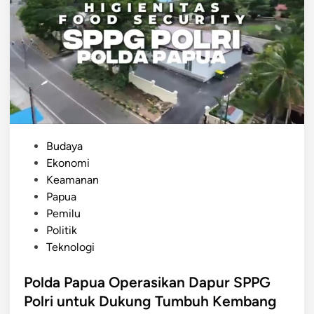
p
u
a
D
r
.
J
e
f
P
Budaya
f
o
Ekonomi
e
s
Keamanan
r
t
Papua
d
e
Pemilu
i
d
Politik
a
i
Teknologi
n
n
T
Polda Papua Operasikan Dapur SPPG
a
Polri untuk Dukung Tumbuh Kembang
n