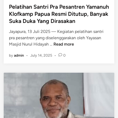
P
u
Pelatihan Santri Pra Pesantren Yamanuh
a
s
p
Klofkamp Papua Resmi Ditutup, Banyak
t
u
Suka Duka Yang Dirasakan
u
a
s
Jayapura, 13 Juli 2025 — Kegiatan pelatihan santri
P
M
pra pesantren yang diselenggarakan oleh Yayasan
e
e
P
Masjid Nurul Hidayah …
Read more
g
n
e
u
d
by
admin
•
July 14, 2025
•
0
l
n
a
a
u
t
t
n
a
i
g
n
h
a
g
a
n
n
P
S
e
a
n
n
g