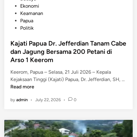
o
Ekonomi
s
Keamanan
t
Papua
e
Politik
d
i
Kajati Papua Dr. Jefferdian Tanam Cabe
n
dan Jagung Bersama 200 Petani di
Arso 1 Keerom
Keerom, Papua – Selasa, 21 Juli 2026 – Kepala
K
Kejaksaan Tinggi (Kajati) Papua, Dr. Jefferdian, SH, …
a
Read more
j
by
admin
•
July 22, 2026
•
0
a
t
i
P
a