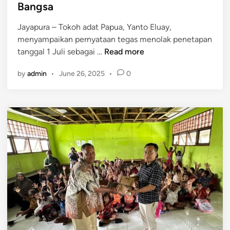
Bangsa
n
k
u
e
Jayapura – Tokoh adat Papua, Yanto Eluay,
h
M
menyampaikan pernyataan tegas menolak penetapan
K
a
T
tanggal 1 Juli sebagai …
Read more
l
s
o
o
y
by
admin
•
June 26, 2025
•
0
l
f
a
a
k
r
k
a
a
H
m
k
a
p
a
r
P
t
i
a
O
p
P
u
M
a
,
R
T
e
o
s