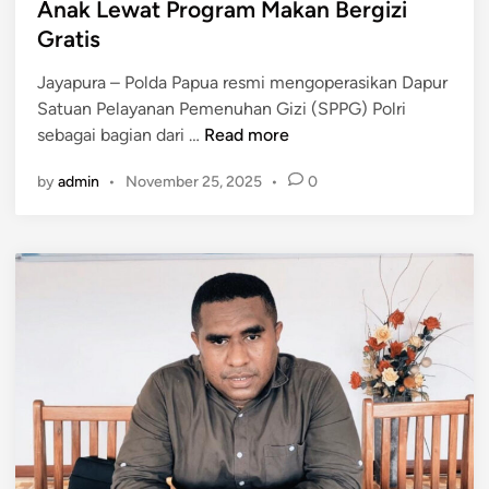
Anak Lewat Program Makan Bergizi
a
Gratis
m
C
Jayapura – Polda Papua resmi mengoperasikan Dapur
a
Satuan Pelayanan Pemenuhan Gizi (SPPG) Polri
b
P
sebagai bagian dari …
Read more
e
o
d
by
admin
•
November 25, 2025
•
0
l
a
d
n
a
J
P
a
a
g
p
u
u
n
a
g
O
B
p
e
e
r
r
s