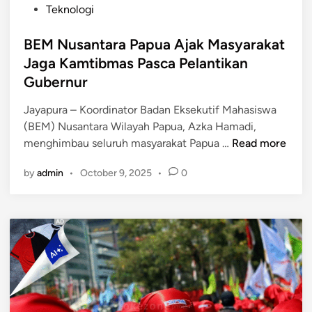
K
i
Teknologi
t
e
n
i
m
BEM Nusantara Papua Ajak Masyarakat
b
b
Jaga Kamtibmas Pasca Pelantikan
m
a
a
Gubernur
n
s
g
Jayapura – Koordinator Badan Eksekutif Mahasiswa
,
A
(BEM) Nusantara Wilayah Papua, Azka Hamadi,
P
n
B
menghimbau seluruh masyarakat Papua …
Read more
e
a
E
m
k
by
admin
•
October 9, 2025
•
0
M
e
L
N
r
e
u
i
w
s
n
a
a
t
t
n
a
P
t
h
r
a
a
o
r