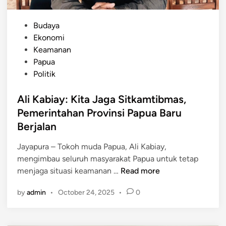
a
a
s
m
P
Budaya
i
a
o
Ekonomi
k
2
s
Keamanan
a
0
t
Papua
n
0
e
Politik
D
P
d
a
e
i
Ali Kabiay: Kita Jaga Sitkamtibmas,
p
t
n
Pemerintahan Provinsi Papua Baru
u
a
Berjalan
r
n
S
i
Jayapura – Tokoh muda Papua, Ali Kabiay,
P
d
mengimbau seluruh masyarakat Papua untuk tetap
P
i
A
menjaga situasi keamanan …
Read more
G
A
l
P
r
by
admin
•
October 24, 2025
•
0
i
o
s
K
l
o
a
r