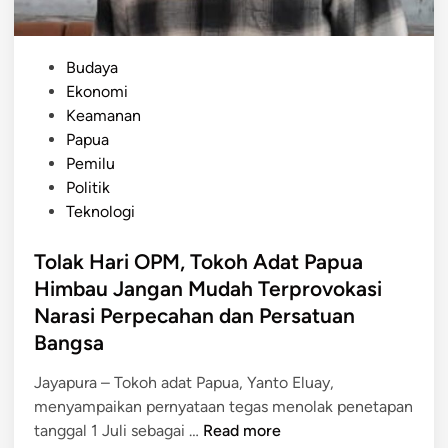
P
Budaya
o
Ekonomi
s
Keamanan
t
Papua
e
Pemilu
d
Politik
i
Teknologi
n
Tolak Hari OPM, Tokoh Adat Papua
Himbau Jangan Mudah Terprovokasi
Narasi Perpecahan dan Persatuan
Bangsa
Jayapura – Tokoh adat Papua, Yanto Eluay,
menyampaikan pernyataan tegas menolak penetapan
T
tanggal 1 Juli sebagai …
Read more