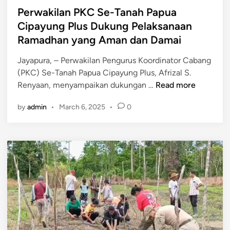
n
a
Perwakilan PKC Se-Tanah Papua
g
r
Cipayung Plus Dukung Pelaksanaan
P
a
Ramadhan yang Aman dan Damai
r
s
o
i
Jayapura, – Perwakilan Pengurus Koordinator Cabang
g
P
(PKC) Se-Tanah Papua Cipayung Plus, Afrizal S.
r
e
P
Renyaan, menyampaikan dukungan …
Read more
a
r
e
m
p
by
admin
•
March 6, 2025
•
0
r
M
e
w
a
c
a
k
a
k
a
h
i
n
a
l
B
n
a
e
d
n
r
a
P
g
n
K
i
P