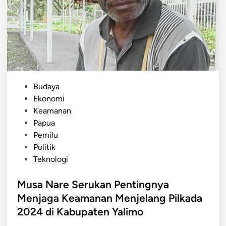
u
b
a
a
,
n
K
A
e
p
p
r
a
e
P
Budaya
l
s
o
Ekonomi
a
i
s
Keamanan
K
a
t
Papua
a
s
e
Pemilu
m
i
d
Politik
p
P
i
Teknologi
u
e
n
n
n
Musa Nare Serukan Pentingnya
g
a
Menjaga Keamanan Menjelang Pilkada
d
n
2024 di Kabupaten Yalimo
i
g
B