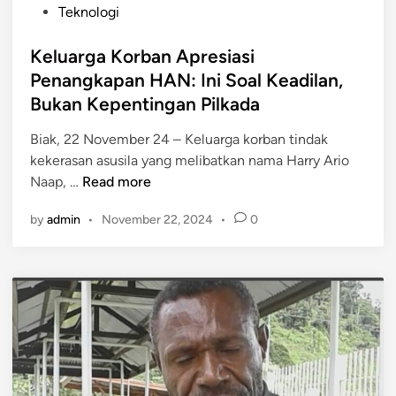
g
i
Teknologi
d
r
n
a
a
Keluarga Korban Apresiasi
n
m
Penangkapan HAN: Ini Soal Keadilan,
N
P
a
Bukan Kepentingan Pilkada
e
t
m
Biak, 22 November 24 – Keluarga korban tindak
a
e
kekerasan asusila yang melibatkan nama Harry Ario
l
r
K
Naap, …
Read more
2
i
e
0
n
by
admin
•
November 22, 2024
•
0
l
2
t
u
4
a
a
h
r
d
g
i
a
P
K
a
o
p
r