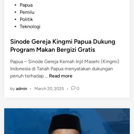
a
t
Papua
t
e
Pemilu
P
d
Politik
a
i
Teknologi
p
n
u
Sinode Gereja Kingmi Papua Dukung
a
Program Makan Bergizi Gratis
H
Papua – Sinode Gereja Kemah Injil Masehi (Kingmi)
i
Indonesia di Tanah Papua menyatakan dukungan
m
S
penuh terhadap …
Read more
b
i
a
by
admin
•
March 20, 2025
•
0
n
u
o
J
d
a
e
n
G
g
e
a
r
n