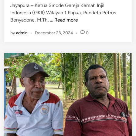
f
Jayapura – Ketua Sinode Gereja Kemah Injil
K
Indonesia (GKII) Wilayah 1 Papua, Pendeta Petrus
i
P
Bonyadone, M.Th, …
Read more
n
e
by
admin
•
December 23, 2024
•
0
e
s
r
a
j
n
a
D
P
a
o
m
l
a
d
i
a
P
P
e
a
n
p
d
u
e
a
t