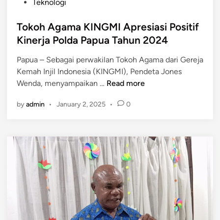
i
Teknologi
D
P
n
u
d
Tokoh Agama KINGMI Apresiasi Positif
k
a
Kinerja Polda Papua Tahun 2024
u
n
n
B
Papua – Sebagai perwakilan Tokoh Agama dari Gereja
g
M
Kemah Injil Indonesia (KINGMI), Pendeta Jones
M
P
T
Wenda, menyampaikan …
Read more
B
R
o
G
by
admin
•
January 2, 2025
•
0
I
k
S
o
i
h
k
A
a
g
p
a
S
m
u
a
r
K
a
I