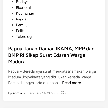
L
P
Budaya
a
a
o
Ekonomi
n
h
s
Keamanan
a
a
t
Papua
a
n
e
Pemilu
n
K
d
Politik
R
o
i
Teknologi
a
s
n
m
o
Papua Tanah Damai: IKAMA, MRP dan
a
n
BMP RI Sikap Surat Edaran Warga
d
g
Madura
h
M
a
e
Papua – Beredarnya surat mengatasnamakan warga
n
n
Madura Jogyakarta yang ditujukan kepada warga
y
j
P
Papua di Jogyakarta direspon …
Read more
a
a
a
n
d
by
admin
•
February 14, 2025
•
0
p
g
i
u
A
K
a