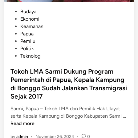
T
a
a
P
P
Budaya
h
e
o
Ekonomi
u
t
s
Keamanan
n
r
t
Papua
2
u
e
Pemilu
0
s
d
Politik
2
B
i
Teknologi
4
o
n
n
Tokoh LMA Sarmi Dukung Program
y
Pemerintah di Papua, Kepala Kampung
a
di Bonggo Sudah Jalankan Transmigrasi
d
Sejak 2017
o
n
Sarmi, Papua – Tokoh LMA dan Pemilik Hak Ulayat
e
T
serta Kepala Kampung di Bonggo Kabupaten Sarmi …
u
o
Read more
n
k
t
by
admin
•
November 26, 2024
•
0
o