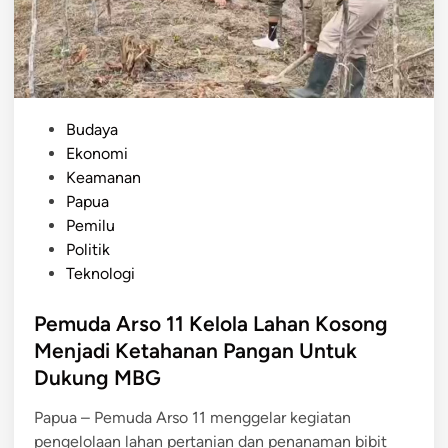
C
z
e
S
i
r
e
G
s
-
r
a
T
a
t
a
P
Budaya
t
u
n
o
Ekonomi
i
a
a
s
Keamanan
s
n
h
t
Papua
B
P
e
Pemilu
a
a
d
Politik
n
p
i
Teknologi
g
u
n
s
a
Pemuda Arso 11 Kelola Lahan Kosong
a
C
Menjadi Ketahanan Pangan Untuk
i
Dukung MBG
p
a
Papua – Pemuda Arso 11 menggelar kegiatan
y
pengelolaan lahan pertanian dan penanaman bibit