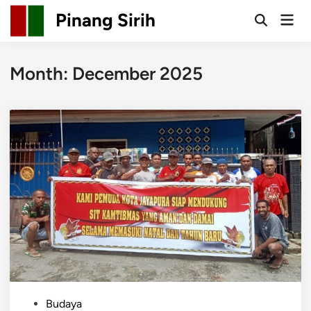
Skip
Pinang Sirih
Mai
to
Open
Men
Search
content
Month:
December 2025
P
Budaya