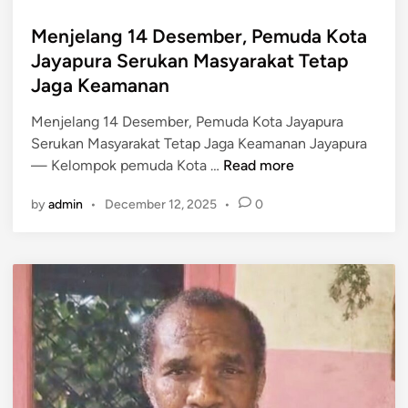
o
s
Menjelang 14 Desember, Pemuda Kota
t
Jayapura Serukan Masyarakat Tetap
e
Jaga Keamanan
d
i
Menjelang 14 Desember, Pemuda Kota Jayapura
n
Serukan Masyarakat Tetap Jaga Keamanan Jayapura
M
— Kelompok pemuda Kota …
Read more
e
by
admin
•
December 12, 2025
•
0
n
j
e
l
a
n
g
1
4
D