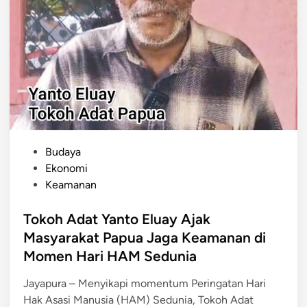
e
s
e
m
b
e
r
,
P
P
Budaya
e
o
Ekonomi
m
s
Keamanan
u
t
d
e
Tokoh Adat Yanto Eluay Ajak
a
d
Masyarakat Papua Jaga Keamanan di
K
i
Momen Hari HAM Sedunia
o
n
t
Jayapura – Menyikapi momentum Peringatan Hari
a
Hak Asasi Manusia (HAM) Sedunia, Tokoh Adat