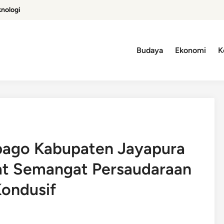
knologi
Budaya
Ekonomi
K
pago Kabupaten Jayapura
at Semangat Persaudaraan
Kondusif