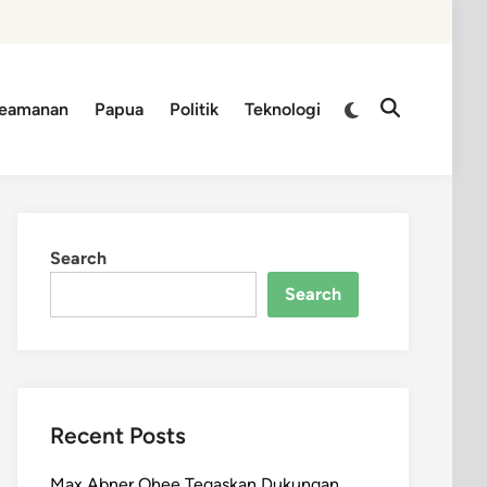
Switch
eamanan
Papua
Politik
Teknologi
Open
to
Search
dark
mode
Search
Search
Recent Posts
Max Abner Ohee Tegaskan Dukungan