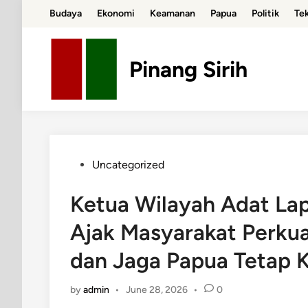
Skip
Budaya
Ekonomi
Keamanan
Papua
Politik
Te
to
content
Pinang Sirih
Posted
Uncategorized
in
Ketua Wilayah Adat La
Ajak Masyarakat Perku
dan Jaga Papua Tetap 
by
admin
•
June 28, 2026
•
0