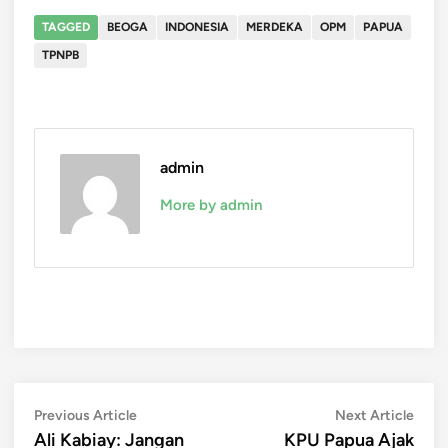
TAGGED
BEOGA
INDONESIA
MERDEKA
OPM
PAPUA
TPNPB
admin
More by admin
Post
Previous
Next
Previous Article
Next Article
article:
artic
Ali Kabiay: Jangan
KPU Papua Ajak