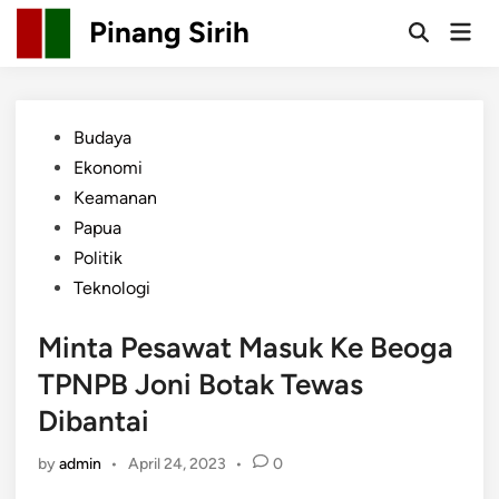
Skip
Pinang Sirih
Mai
to
Open
Men
Search
content
Posted
Budaya
in
Ekonomi
Keamanan
Papua
Politik
Teknologi
Minta Pesawat Masuk Ke Beoga
TPNPB Joni Botak Tewas
Dibantai
by
admin
•
April 24, 2023
•
0