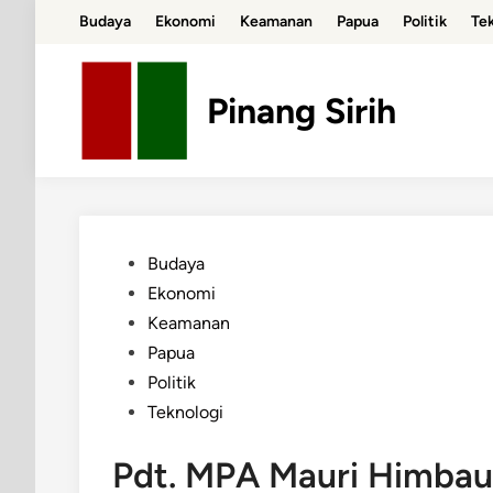
Skip
Budaya
Ekonomi
Keamanan
Papua
Politik
Te
to
content
Pinang Sirih
Posted
Budaya
in
Ekonomi
Keamanan
Papua
Politik
Teknologi
Pdt. MPA Mauri Himbau