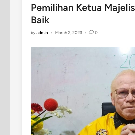
Pemilihan Ketua Majeli
Baik
by
admin
•
March 2, 2023
•
0