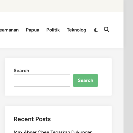
Switch
eamanan
Papua
Politik
Teknologi
Open
to
Search
dark
mode
Search
Search
Recent Posts
Max Abner Ohee Tegaskan Dukungan