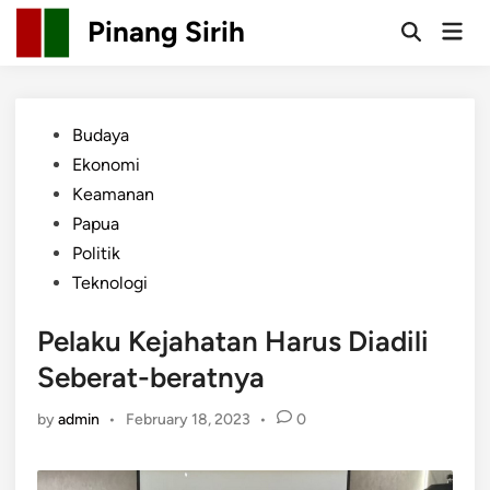
Skip
Pinang Sirih
Mai
to
Open
Men
Search
content
Posted
Budaya
in
Ekonomi
Keamanan
Papua
Politik
Teknologi
Pelaku Kejahatan Harus Diadili
Seberat-beratnya
by
admin
•
February 18, 2023
•
0