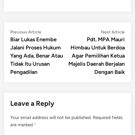
Post
Previous
Next
Previous Article
Next Article
article:
artic
Biar Lukas Enembe
Pdt. MPA Mauri
navigation
Jalani Proses Hukum
Himbau Untuk Berdoa
Yang Ada, Benar Atau
Agar Pemilihan Ketua
Tidak Itu Urusan
Majelis Daerah Berjalan
Pengadilan
Dengan Baik
Leave a Reply
Your email address will not be published.
Required fields
are marked
*