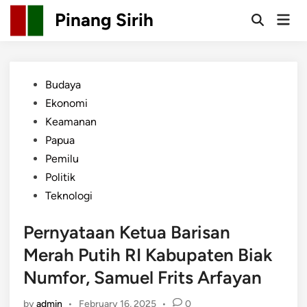
Skip
Pinang Sirih
Mai
to
Open
Men
Search
content
Posted
Budaya
in
Ekonomi
Keamanan
Papua
Pemilu
Politik
Teknologi
Pernyataan Ketua Barisan
Merah Putih RI Kabupaten Biak
Numfor, Samuel Frits Arfayan
by
admin
•
February 16, 2025
•
0