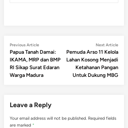
Post
Previous
Next
Previous Article
Next Article
article:
artic
Papua Tanah Damai:
Pemuda Arso 11 Kelola
navigation
IKAMA, MRP dan BMP
Lahan Kosong Menjadi
RI Sikap Surat Edaran
Ketahanan Pangan
Warga Madura
Untuk Dukung MBG
Leave a Reply
Your email address will not be published.
Required fields
are marked
*