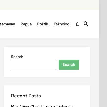
Switch
eamanan
Papua
Politik
Teknologi
Open
to
Search
dark
mode
Search
Search
Recent Posts
Max Abner Ohee Tegaskan Dukungan