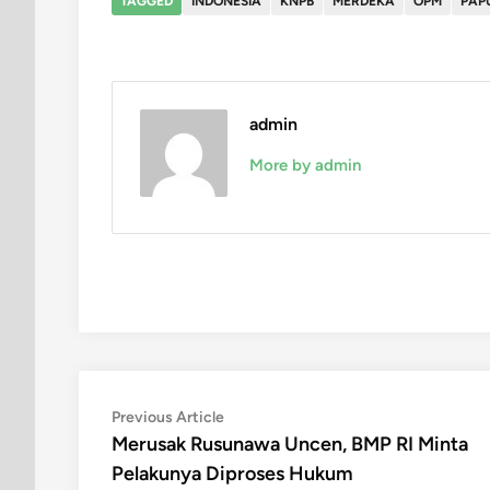
TAGGED
INDONESIA
KNPB
MERDEKA
OPM
PAP
admin
More by admin
Post
Previous
Previous Article
article:
Merusak Rusunawa Uncen, BMP RI Minta
navigation
Pelakunya Diproses Hukum