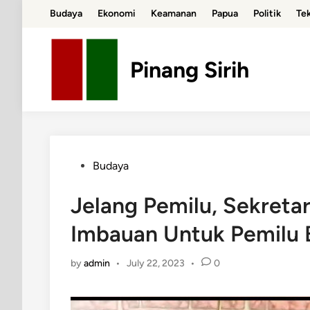
Skip
Budaya
Ekonomi
Keamanan
Papua
Politik
Te
to
content
Pinang Sirih
Posted
Budaya
in
Jelang Pemilu, Sekreta
Imbauan Untuk Pemilu B
by
admin
•
July 22, 2023
•
0