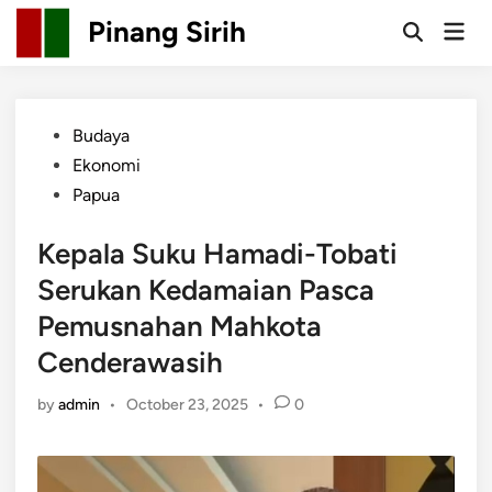
Skip
Pinang Sirih
Mai
to
Open
Men
Search
content
Posted
Budaya
in
Ekonomi
Papua
Kepala Suku Hamadi-Tobati
Serukan Kedamaian Pasca
Pemusnahan Mahkota
Cenderawasih
by
admin
•
October 23, 2025
•
0