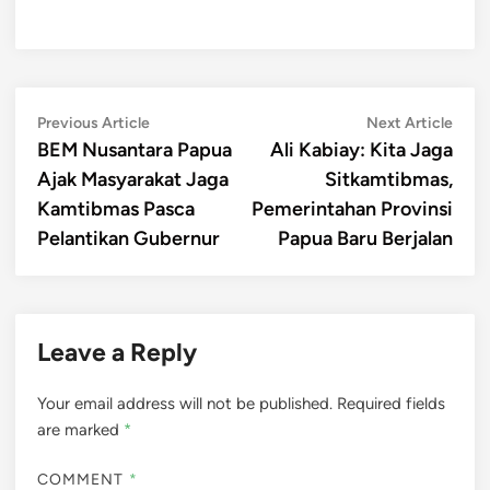
Post
Previous
Next
Previous Article
Next Article
article:
artic
BEM Nusantara Papua
Ali Kabiay: Kita Jaga
navigation
Ajak Masyarakat Jaga
Sitkamtibmas,
Kamtibmas Pasca
Pemerintahan Provinsi
Pelantikan Gubernur
Papua Baru Berjalan
Leave a Reply
Your email address will not be published.
Required fields
are marked
*
COMMENT
*