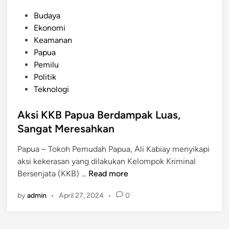
P
Budaya
o
Ekonomi
s
Keamanan
t
Papua
e
Pemilu
d
Politik
i
Teknologi
n
Aksi KKB Papua Berdampak Luas,
Sangat Meresahkan
Papua – Tokoh Pemudah Papua, Ali Kabiay menyikapi
aksi kekerasan yang dilakukan Kelompok Kriminal
A
Bersenjata (KKB) …
Read more
k
by
admin
•
April 27, 2024
•
0
s
i
K