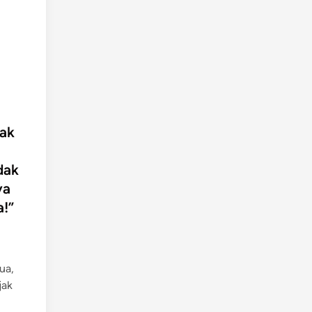
jak
dak
ya
!”
ua,
jak