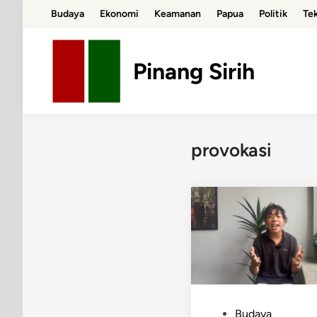
Skip
Budaya
Ekonomi
Keamanan
Papua
Politik
Te
to
content
Pinang Sirih
provokasi
P
Budaya