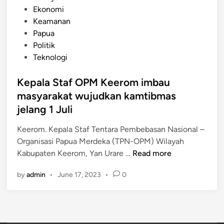
o
Ekonomi
s
Keamanan
t
Papua
e
Politik
d
Teknologi
i
n
Kepala Staf OPM Keerom imbau
masyarakat wujudkan kamtibmas
jelang 1 Juli
Keerom. Kepala Staf Tentara Pembebasan Nasional –
Organisasi Papua Merdeka (TPN-OPM) Wilayah
K
Kabupaten Keerom, Yan Urare …
Read more
e
by
admin
•
June 17, 2023
•
0
p
a
l
a