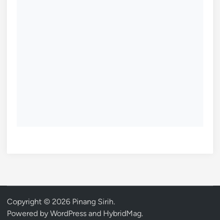
Copyright © 2026
Pinang Sirih
.
Powered by
WordPress
and
HybridMag
.