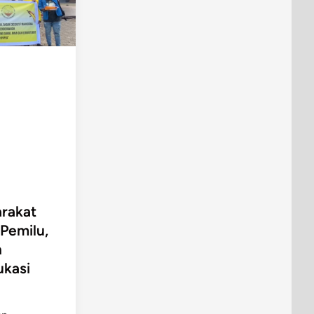
n
rakat
Pemilu,
n
ukasi