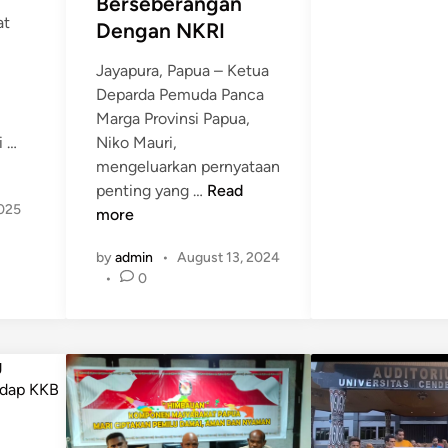
Berseberangan
K
at
Dengan NKRI
B
P
Jayapura, Papua – Ketua
a
Deparda Pemuda Panca
p
Marga Provinsi Papua,
u
T
Niko Mauri,
i …
a
o
mengeluarkan pernyataan
B
N
l
penting yang …
Read
e
2025
i
a
more
r
k
k
d
by
admin
•
August 13, 2024
o
H
a
•
0
M
a
m
a
r
p
u
i
a
r
O
k
i
P
L
:
M
u
M
,
a