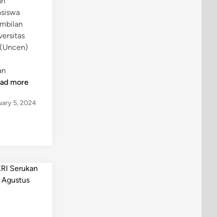
an
asiswa
mbilan
versitas
 (Uncen)
an
ad more
uary 5, 2024