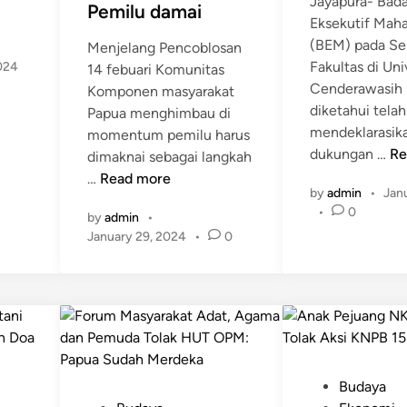
Jayapura- Bad
Pemilu damai
n
u
Eksekutif Mah
t
J
(BEM) pada Se
Menjelang Pencoblosan
u
a
Fakultas di Uni
2024
14 febuari Komunitas
k
n
Cenderawasih
Komponen masyarakat
B
g
diketahui telah
Papua menghimbau di
e
a
mendeklarasik
momentum pemilu harus
r
n
A
dukungan …
Re
dimaknai sebagai langkah
s
M
j
P
…
Read more
a
u
by
admin
•
Jan
a
e
t
d
•
0
k
by
admin
•
m
u
a
January 29, 2024
•
0
M
i
d
h
a
l
a
T
s
u
n
e
y
2
M
r
a
0
e
p
r
2
n
r
a
4
j
o
P
Budaya
k
,
a
v