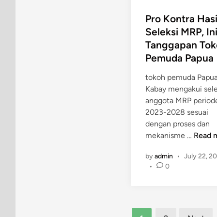
n
S
Pro Kontra Hasi
e
Seleksi MRP, In
r
Tanggapan Tok
u
k
Pemuda Papua
a
tokoh pemuda Papua,
n
Kabay mengakui sele
P
anggota MRP period
a
2023-2028 sesuai
p
dengan proses dan
u
P
mekanisme …
Read 
a
r
D
by
admin
•
July 22, 2
o
a
•
0
K
m
o
a
n
i
t
d
Posts
r