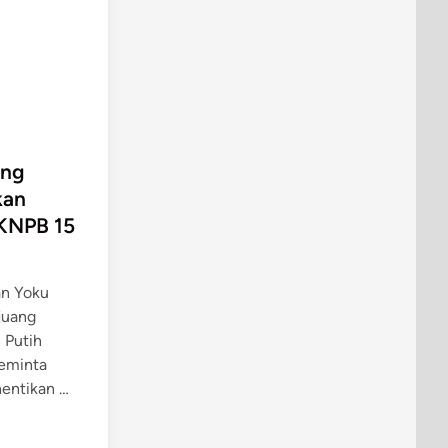
n
ang
kan
 KNPB 15
an Yoku
juang
 Putih
eminta
A
hentikan …
n
a