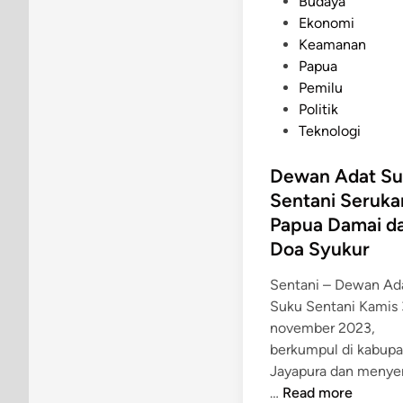
P
Budaya
n
o
Ekonomi
e
s
Keamanan
g
t
Papua
a
e
Pemilu
k
d
Politik
a
i
Teknologi
n
n
H
Dewan Adat Su
u
Sentani Seruka
k
Papua Damai d
u
Doa Syukur
m
T
Sentani – Dewan Ad
e
Suku Sentani Kamis
r
november 2023,
h
berkumpul di kabup
a
Jayapura dan menye
d
D
…
Read more
a