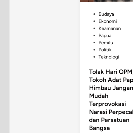
P
Budaya
o
Ekonomi
s
Keamanan
t
Papua
e
Pemilu
d
Politik
i
Teknologi
n
Tolak Hari OPM
Tokoh Adat Pa
Himbau Janga
Mudah
Terprovokasi
Narasi Perpeca
dan Persatuan
Bangsa