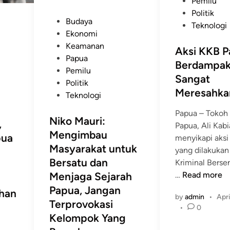
e
Pemilu
d
Politik
P
Budaya
i
Teknologi
o
Ekonomi
n
s
Keamanan
Aksi KKB 
t
Papua
Berdampak
e
Pemilu
Sangat
d
Politik
Meresahka
i
Teknologi
n
Papua – Toko
Niko Mauri:
,
Papua, Ali Kab
Mengimbau
pua
menyikapi aksi
Masyarakat untuk
yang dilakuka
n
Bersatu dan
Kriminal Berse
A
Menjaga Sejarah
…
Read more
k
Papua, Jangan
han
by
admin
•
Apri
s
Terprovokasi
•
0
i
Kelompok Yang
K