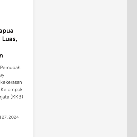
Papua
 Luas,
n
h Pemudah
iay
 kekerasan
n Kelompok
njata (KKB)
l 27, 2024