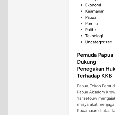
o
Ekonomi
s
Keamanan
t
Papua
e
Pemilu
d
Politik
i
Teknologi
n
Uncategorized
Pemuda Papua
Dukung
Penegakan Hu
Terhadap KKB
Papua. Tokoh Pemud
Papua Absalom Kre
Yarisetouw mengaja
masyarakat menjaga
Kedamaian di atas T