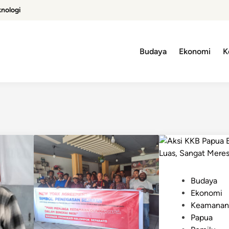
knologi
Budaya
Ekonomi
K
P
Budaya
o
Ekonomi
s
Keamana
t
Papua