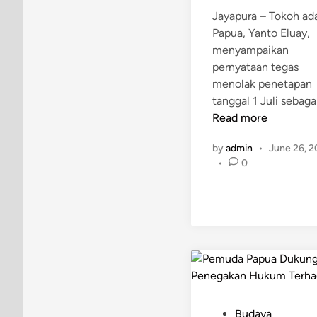
Jayapura – Tokoh ad
Papua, Yanto Eluay,
menyampaikan
pernyataan tegas
menolak penetapan
tanggal 1 Juli sebaga
Read more
by
admin
•
June 26, 
•
0
P
Budaya