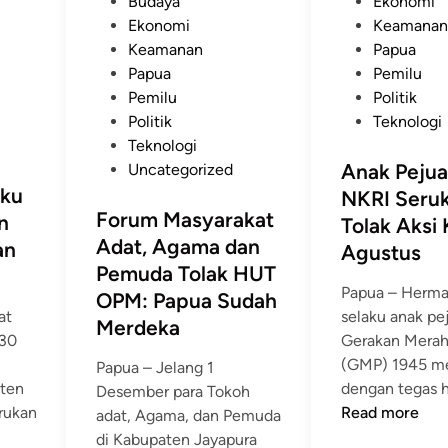
P
o
Budaya
Ekonomi
a
K
g
o
o
s
Ekonomi
Keamana
t
o
a
k
s
t
Keamanan
Papua
S
m
S
a
t
e
Papua
Pemilu
u
p
e
s
e
d
Pemilu
Politik
k
o
j
i
d
i
Politik
Teknologi
s
n
a
N
i
n
Teknologi
e
e
r
a
n
Anak Peju
Uncategorized
s
n
a
r
ku
NKRI Seru
k
M
h
a
Forum Masyarakat
n
Tolak Aksi
a
a
P
s
Adat, Agama dan
an
n
Agustus
s
a
i
Pemuda Tolak HUT
P
y
p
P
Papua – Herm
e
OPM: Papua Sudah
a
u
e
at
selaku anak pe
m
r
Merdeka
a
r
 30
Gerakan Merah
i
a
,
p
(GMP) 1945 m
Papua – Jelang 1
l
k
J
e
aten
dengan tegas 
Desember para Tokoh
u
a
a
c
rukan
Read more
adat, Agama, dan Pemuda
,
t
n
a
di Kabupaten Jayapura
B
i